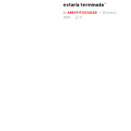
estaría terminada¨
By
ARROYITOCIUDAD
22 enero,
2020
0