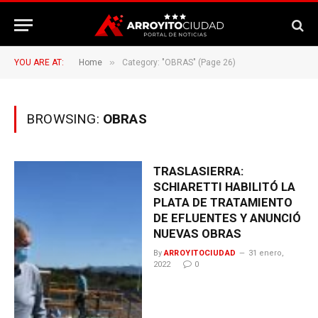
»
YOU ARE AT:
Home
Category: "OBRAS" (Page 26)
BROWSING:
OBRAS
TRASLASIERRA:
SCHIARETTI HABILITÓ LA
PLATA DE TRATAMIENTO
DE EFLUENTES Y ANUNCIÓ
NUEVAS OBRAS
By
ARROYITOCIUDAD
31 enero,
2022
0