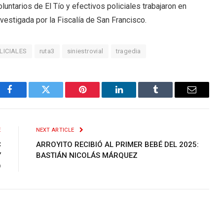
luntarios de El Tío y efectivos policiales trabajaron en
nvestigada por la Fiscalía de San Francisco.
LICIALES
ruta3
siniestrovial
tragedia
Facebook
Twitter
Pinterest
LinkedIn
Tumblr
Email
E
NEXT ARTICLE
C
ARROYITO RECIBIÓ AL PRIMER BEBÉ DEL 2025:
Y
BASTIÁN NICOLÁS MÁRQUEZ
O