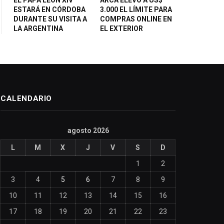
ESTARÁ EN CÓRDOBA
3.000 EL LÍMITE PARA
DURANTE SU VISITA A
COMPRAS ONLINE EN
LA ARGENTINA
EL EXTERIOR
CALENDARIO
agosto 2026
L
M
X
J
V
S
D
1
2
3
4
5
6
7
8
9
10
11
12
13
14
15
16
17
18
19
20
21
22
23