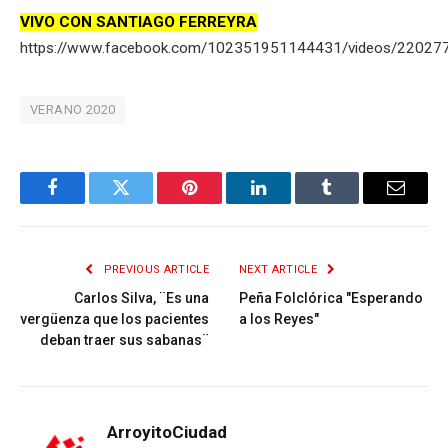
VIVO CON SANTIAGO FERREYRA
https://www.facebook.com/102351951144431/videos/2202
VERANO 2020
Facebook
Twitter
Pinterest
LinkedIn
Tumblr
Email
PREVIOUS ARTICLE
NEXT ARTICLE
Carlos Silva, ¨Es una
Peña Folclórica "Esperando
vergüenza que los pacientes
a los Reyes"
deban traer sus sabanas¨
ArroyitoCiudad