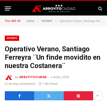
»
»
YOU ARE AT:
Home
VERANO
Operativo Verano, Santiago Ferreyra ¨Un finde movidito en nuestra Costanera¨
VERANO
Operativo Verano, Santiago
Ferreyra ¨Un finde movidito en
nuestra Costanera¨
By
ARROYITOCIUDAD
6 enero, 2020
No hay comentarios
1 Min Read