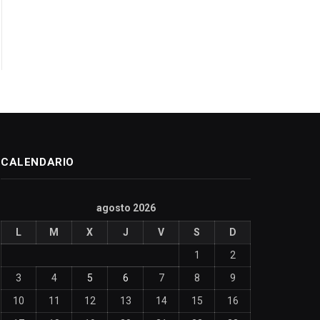
CALENDARIO
agosto 2026
L
M
X
J
V
S
D
1
2
3
4
5
6
7
8
9
10
11
12
13
14
15
16