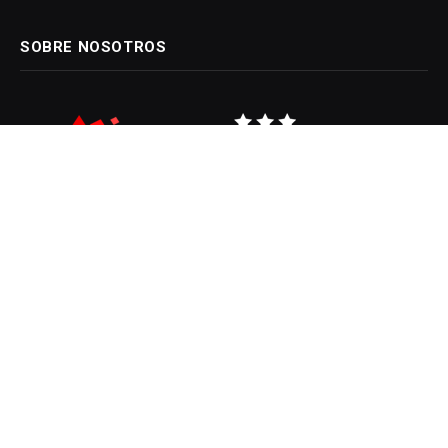
SOBRE NOSOTROS
Arroyitociudad, portal de noticias fundado el 02 de Septiembre
de 2002 por su creador Jesús Fernando Videla.
Domicilio legal: 24 de Septiembre 797.
Arroyito - Córdoba.
Facebook
X
Instagram
(Twitter)