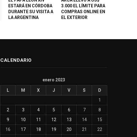
ESTARÁ EN CÓRDOBA
3.000 EL LÍMITE PARA
DURANTE SU VISITA A
COMPRAS ONLINE EN
LA ARGENTINA
EL EXTERIOR
CALENDARIO
enero 2023
L
M
X
J
V
S
D
1
2
3
4
5
6
7
8
9
10
11
12
13
14
15
16
17
18
19
20
21
22