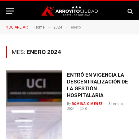
»
»
YOU ARE AT:
Home
2024
enero
MES:
ENERO 2024
ENTRÓ EN VIGENCIA LA
DESCENTRALIZACIÓN DE
LA GESTIÓN
HOSPITALARIA
By
ROMINA GIMÉNEZ
31 enero,
2024
0