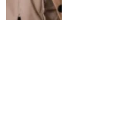
CAUSA VIALIDAD:
EXPECTATIVA POR EL
FALLO DE LA CORTE
SUPREMA SOBRE
CRISTINA KIRCHNER
By
ROMINA GIMÉNEZ
10 junio,
2025
0