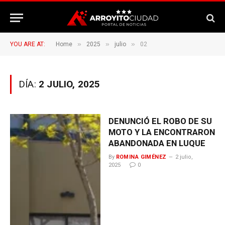
»
»
»
YOU ARE AT:
Home
2025
julio
02
DÍA:
2 JULIO, 2025
DENUNCIÓ EL ROBO DE SU
MOTO Y LA ENCONTRARON
ABANDONADA EN LUQUE
By
ROMINA GIMÉNEZ
2 julio,
2025
0