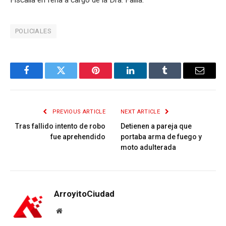
POLICIALES
Facebook
Twitter
Pinterest
LinkedIn
Tumblr
Email
PREVIOUS ARTICLE
NEXT ARTICLE
Tras fallido intento de robo
Detienen a pareja que
fue aprehendido
portaba arma de fuego y
moto adulterada
ArroyitoCiudad
Website