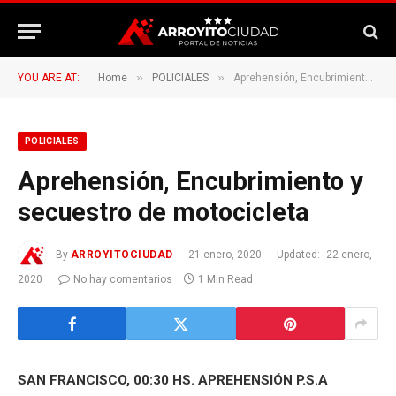
»
»
YOU ARE AT:
Home
POLICIALES
Aprehensión, Encubrimiento y secuestro de motocicleta
POLICIALES
Aprehensión, Encubrimiento y
secuestro de motocicleta
By
ARROYITOCIUDAD
21 enero, 2020
Updated:
22 enero,
2020
No hay comentarios
1 Min Read
SAN FRANCISCO, 00:30 HS. APREHENSIÓN P.S.A