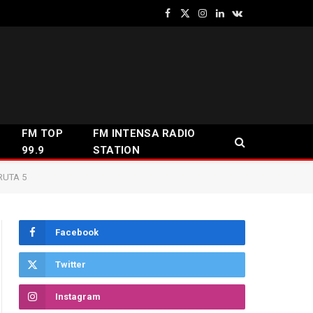
Facebook
X
Instagram
LinkedIn
VKontakte
(Twitter)
FM TOP
FM INTENSA RADIO
99.9
STATION
RUTA 5
Facebook
Twitter
Instagram