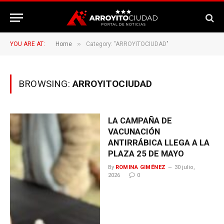
»
YOU ARE AT:
Home
Category: "ARROYITOCIUDAD"
BROWSING:
ARROYITOCIUDAD
LA CAMPAÑA DE
VACUNACIÓN
ANTIRRÁBICA LLEGA A LA
PLAZA 25 DE MAYO
By
ROMINA GIMÉNEZ
30 julio,
2026
0