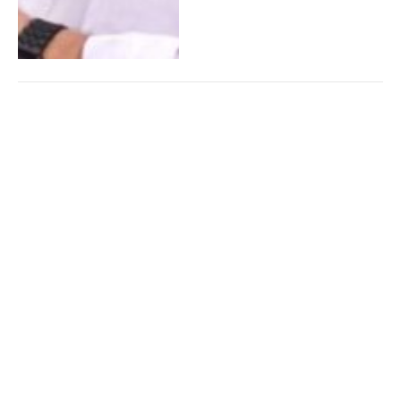
HÉROE SIN CAPA: UN
POLICÍA REANIMÓ A UNA
NIÑA QUE HABÍA CAÍDO A
UNA PILETA
By
ROMINA GIMÉNEZ
13 enero,
2025
0