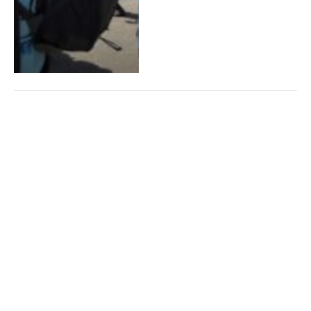
SE REALIZÓ UN TALLER
INFORMATIVO EN EL IPEM
Nº 329 SOBRE CONSUMOS
POBLEMÁTICOS
By
ARROYITOCIUDAD
26 junio,
2024
0