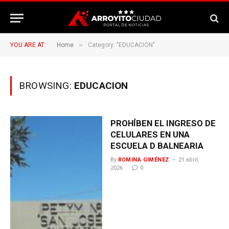
»
YOU ARE AT:
Home
Category: "EDUCACION"
BROWSING:
EDUCACION
PROHÍBEN EL INGRESO DE
CELULARES EN UNA
ESCUELA D BALNEARIA
By
ROMINA GIMÉNEZ
21 abril,
2026
0