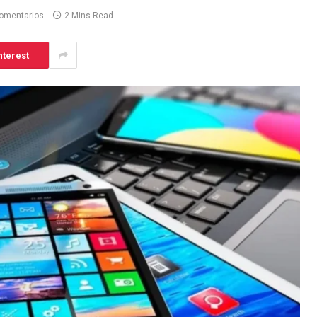
omentarios
2 Mins Read
nterest