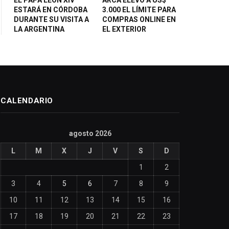
ESTARÁ EN CÓRDOBA
3.000 EL LÍMITE PARA
DURANTE SU VISITA A
COMPRAS ONLINE EN
LA ARGENTINA
EL EXTERIOR
CALENDARIO
agosto 2026
L
M
X
J
V
S
D
1
2
3
4
5
6
7
8
9
10
11
12
13
14
15
16
17
18
19
20
21
22
23