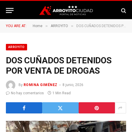
»
»
YOU ARE AT:
Home
ARROYITO
DOS CUÑADOS DETENIDOS POR VENTA DE DROGAS
ARROYITO
DOS CUÑADOS DETENIDOS
POR VENTA DE DROGAS
By
ROMINA GIMÉNEZ
8 junio, 2026
No hay comentarios
1 Min Read