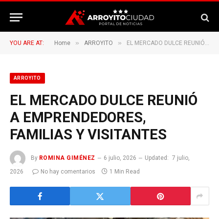
»
»
YOU ARE AT:
Home
ARROYITO
EL MERCADO DULCE REUNIÓ A EMPRENDEDORES, FAMILIAS Y VISITANTES
ARROYITO
EL MERCADO DULCE REUNIÓ
A EMPRENDEDORES,
FAMILIAS Y VISITANTES
By
ROMINA GIMÉNEZ
6 julio, 2026
Updated:
7 julio,
2026
No hay comentarios
1 Min Read