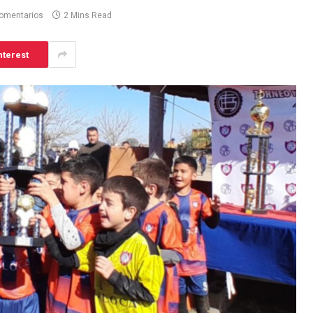
omentarios
2 Mins Read
nterest