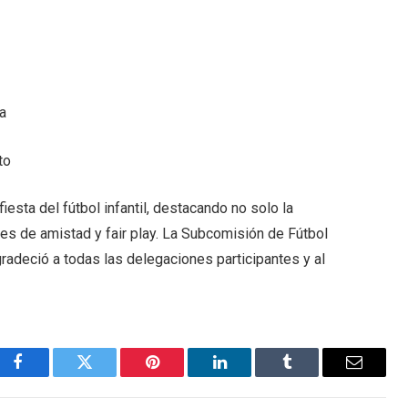
ta
to
iesta del fútbol infantil, destacando no solo la
es de amistad y fair play. La Subcomisión de Fútbol
gradeció a todas las delegaciones participantes y al
Facebook
Twitter
Pinterest
LinkedIn
Tumblr
Email