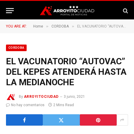
»
»
YOU ARE AT:
Home
CORDOBA
EL VACUNATORIO “AUTOVAC” DEL KEPES ATENDERÁ HASTA LA MEDIANOCHE
CORDOBA
EL VACUNATORIO “AUTOVAC”
DEL KEPES ATENDERÁ HASTA
LA MEDIANOCHE
By
ARROYITOCIUDAD
3 junio, 2021
No hay comentarios
2 Mins Read