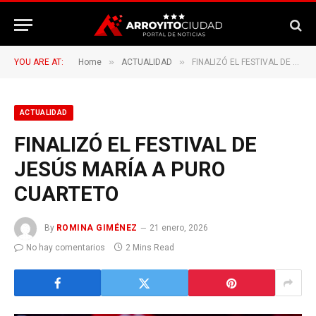
»
»
YOU ARE AT:
Home
ACTUALIDAD
FINALIZÓ EL FESTIVAL DE JESÚS MARÍA A PURO CUARTETO
ACTUALIDAD
FINALIZÓ EL FESTIVAL DE
JESÚS MARÍA A PURO
CUARTETO
By
ROMINA GIMÉNEZ
21 enero, 2026
No hay comentarios
2 Mins Read