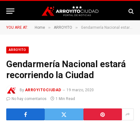
»
»
YOU ARE AT:
Home
ARROYITO
Gendarmería Nacional estará recorriendo la Ciudad
ARROYITO
Gendarmería Nacional estará
recorriendo la Ciudad
By
ARROYITOCIUDAD
19 marzo, 2020
No hay comentarios
1 Min Read