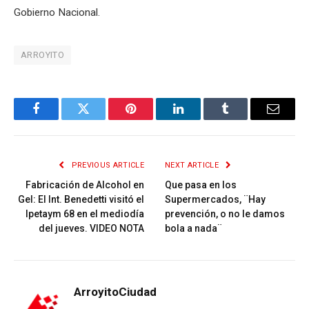
Gobierno Nacional.
ARROYITO
Facebook
Twitter
Pinterest
LinkedIn
Tumblr
Email
PREVIOUS ARTICLE
NEXT ARTICLE
Fabricación de Alcohol en
Que pasa en los
Gel: El Int. Benedetti visitó el
Supermercados, ¨Hay
Ipetaym 68 en el mediodía
prevención, o no le damos
del jueves. VIDEO NOTA
bola a nada¨
ArroyitoCiudad