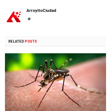
ArroyitoCiudad
Website
RELATED
POSTS