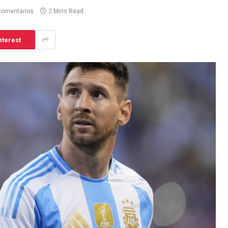
comentarios
2 Mins Read
nterest