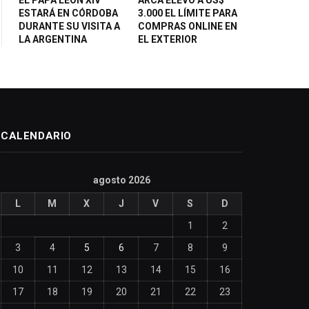
ESTARÁ EN CÓRDOBA
3.000 EL LÍMITE PARA
DURANTE SU VISITA A
COMPRAS ONLINE EN
LA ARGENTINA
EL EXTERIOR
CALENDARIO
agosto 2026
L
M
X
J
V
S
D
1
2
3
4
5
6
7
8
9
10
11
12
13
14
15
16
17
18
19
20
21
22
23