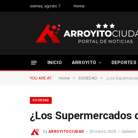
viernes, agosto 7
Home
INICIO
ARROYITO
DEPORTES
»
»
YOU ARE AT:
Home
SOCIEDAD
¿Los Supermerca
SOCIEDAD
¿Los Supermercados c
By
ARROYITOCIUDAD
20 marzo, 2020
Updated: