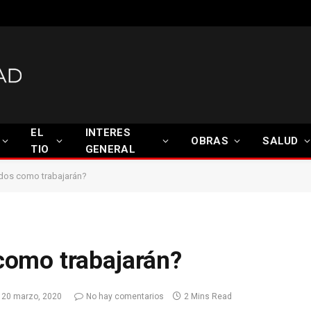
EL
INTERES
OBRAS
SALUD
TIO
GENERAL
dos como trabajarán?
omo trabajarán?
20 marzo, 2020
No hay comentarios
2 Mins Read