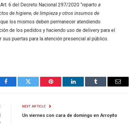
 Art. 6 del Decreto Nacional 297/2020 “
reparto a
tos de higiene, de limpieza y otros insumos de
na que los mismos deben permanecer atendiendo
ción de los pedidos y haciendo uso de delivery para el
r sus puertas para la atención presencial al público.
Facebook
Twitter
Pinterest
LinkedIn
Tumblr
Email
E
NEXT ARTICLE
l
Un viernes con cara de domingo en Arroyito
o