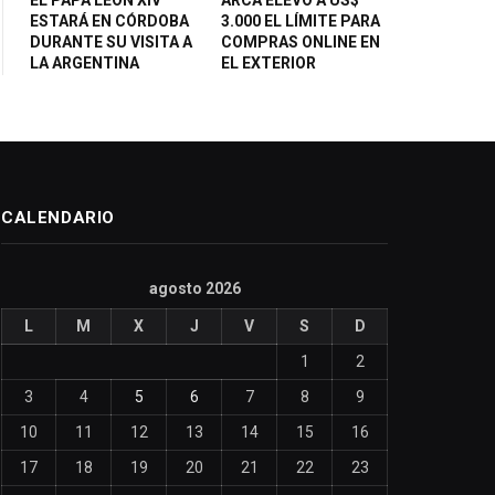
ESTARÁ EN CÓRDOBA
3.000 EL LÍMITE PARA
DURANTE SU VISITA A
COMPRAS ONLINE EN
LA ARGENTINA
EL EXTERIOR
CALENDARIO
agosto 2026
L
M
X
J
V
S
D
1
2
3
4
5
6
7
8
9
10
11
12
13
14
15
16
17
18
19
20
21
22
23