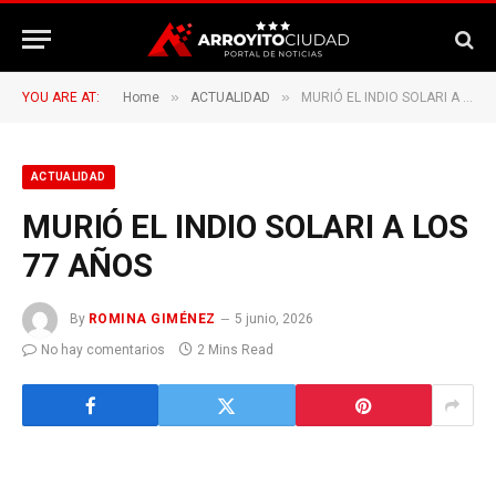
»
»
YOU ARE AT:
Home
ACTUALIDAD
MURIÓ EL INDIO SOLARI A LOS 77 AÑOS
ACTUALIDAD
MURIÓ EL INDIO SOLARI A LOS
77 AÑOS
By
ROMINA GIMÉNEZ
5 junio, 2026
No hay comentarios
2 Mins Read