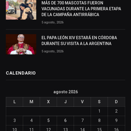
MÁS DE 700 MASCOTAS FUERON
VACUNADAS DURANTE LA PRIMERA ETAPA
DE LA CAMPAÑA ANTIRRÁBICA
5 agosto, 2026
EL PAPA LEÓN XIV ESTARÁ EN CÓRDOBA
DURANTE SU VISITA A LA ARGENTINA
5 agosto, 2026
CALENDARIO
agosto 2026
L
M
X
J
V
S
D
1
2
3
4
5
6
7
8
9
10
11
12
13
14
15
16