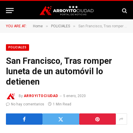
»
»
YOU ARE AT:
Home
POLICIALES
San Francisco, Tras romper luneta de un automóvil lo detienen
POLICIALES
San Francisco, Tras romper
luneta de un automóvil lo
detienen
By
ARROYITOCIUDAD
5 enero, 2020
No hay comentarios
1 Min Read