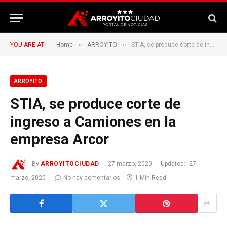
»
»
YOU ARE AT:
Home
ARROYITO
STIA, se produce corte de ingreso a Camiones en la empresa Arcor
ARROYITO
STIA, se produce corte de
ingreso a Camiones en la
empresa Arcor
By
ARROYITOCIUDAD
27 marzo, 2020
Updated:
27
marzo, 2020
No hay comentarios
1 Min Read