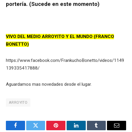
portería. (Sucede en este momento)
VIVO DEL MEDIO ARROYITO Y EL MUNDO (FRANCO
BONETTO)
https://www.facebook.com/FrankuchoBonetto/videos/1149
139335417888/
Aguardamos mas novedades desde el lugar.
ARROYITO
Facebook
Twitter
Pinterest
LinkedIn
Tumblr
Email