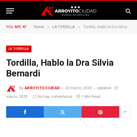
»
»
YOU ARE AT:
Home
LA TORDILLA
Tordilla, Hablo la Dra Silvia Bernardi
LA TORDILLA
Tordilla, Hablo la Dra Silvia
Bernardi
By
ARROYITOCIUDAD
23 marzo, 2020
Updated:
23
marzo, 2020
No hay comentarios
1 Min Read