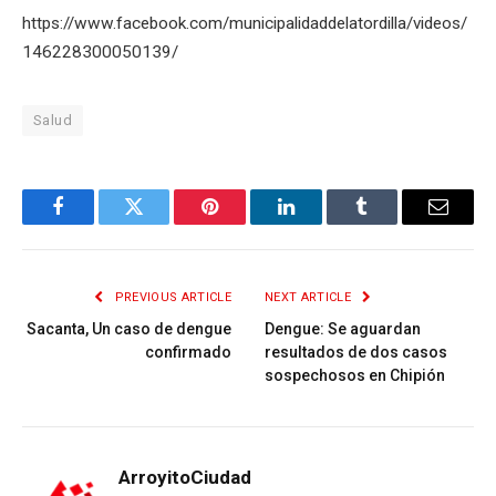
https://www.facebook.com/municipalidaddelatordilla/videos/
146228300050139/
Salud
Facebook
Twitter
Pinterest
LinkedIn
Tumblr
Email
PREVIOUS ARTICLE
NEXT ARTICLE
Sacanta, Un caso de dengue
Dengue: Se aguardan
confirmado
resultados de dos casos
sospechosos en Chipión
ArroyitoCiudad