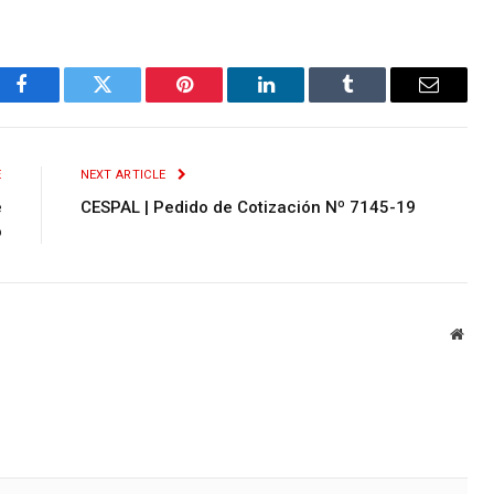
Facebook
Twitter
Pinterest
LinkedIn
Tumblr
Email
E
NEXT ARTICLE
e
CESPAL | Pedido de Cotización Nº 7145-19
o
Webs