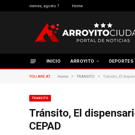
viernes, agosto 7
Home
INICIO
ARROYITO
DEPORTES
»
»
YOU ARE AT:
Home
TRANSITO
Tránsito, El disp
TRANSITO
Tránsito, El dispensar
CEPAD