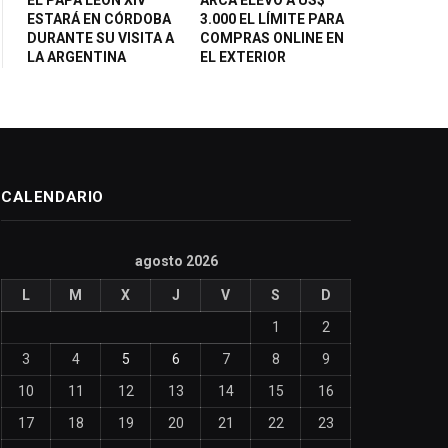
ESTARÁ EN CÓRDOBA
3.000 EL LÍMITE PARA
DURANTE SU VISITA A
COMPRAS ONLINE EN
LA ARGENTINA
EL EXTERIOR
CALENDARIO
agosto 2026
L
M
X
J
V
S
D
1
2
3
4
5
6
7
8
9
10
11
12
13
14
15
16
17
18
19
20
21
22
23