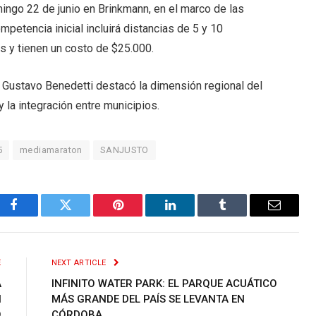
ingo 22 de junio en Brinkmann, en el marco de las
mpetencia inicial incluirá distancias de 5 y 10
as y tienen un costo de $25.000.
e Gustavo Benedetti destacó la dimensión regional del
y la integración entre municipios.
5
mediamaraton
SANJUSTO
Facebook
Twitter
Pinterest
LinkedIn
Tumblr
Email
E
NEXT ARTICLE
A
INFINITO WATER PARK: EL PARQUE ACUÁTICO
N
MÁS GRANDE DEL PAÍS SE LEVANTA EN
O
CÓRDOBA