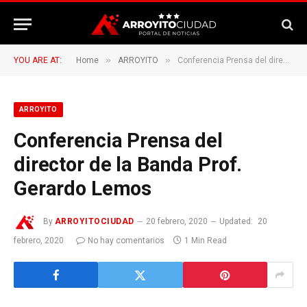
»
»
YOU ARE AT:
Home
ARROYITO
Conferencia Prensa del director de la Banda Prof. Gerardo Lemos
ARROYITO
Conferencia Prensa del
director de la Banda Prof.
Gerardo Lemos
By
ARROYITOCIUDAD
20 febrero, 2020
Updated:
20
febrero, 2020
No hay comentarios
1 Min Read