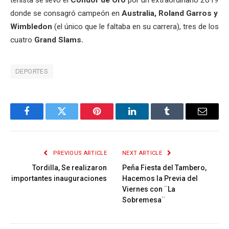
donde se consagró campeón en
Australia, Roland Garros y
Wimbledon
(el único que le faltaba en su carrera), tres de los
cuatro
Grand Slams.
DEPORTES
Facebook
Twitter
Pinterest
LinkedIn
Tumblr
Email
PREVIOUS ARTICLE
NEXT ARTICLE
Tordilla, Se realizaron
Peña Fiesta del Tambero,
importantes inauguraciones
Hacemos la Previa del
Viernes con ¨La
Sobremesa¨