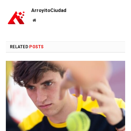
ArroyitoCiudad
Website
RELATED
POSTS