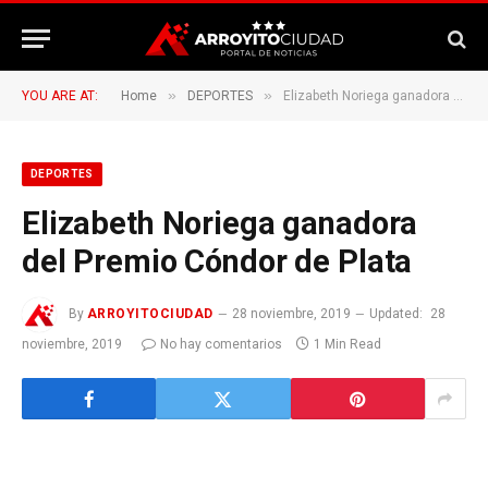
»
»
YOU ARE AT:
Home
DEPORTES
Elizabeth Noriega ganadora del Premio Cóndor de Plata
DEPORTES
Elizabeth Noriega ganadora
del Premio Cóndor de Plata
By
ARROYITOCIUDAD
28 noviembre, 2019
Updated:
28
noviembre, 2019
No hay comentarios
1 Min Read