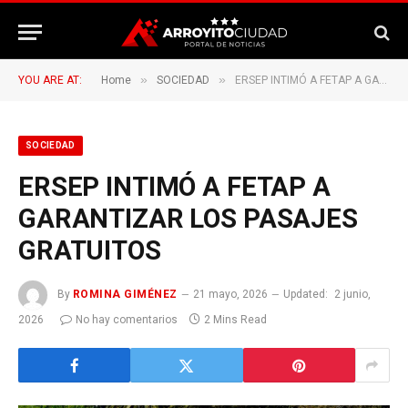
»
»
YOU ARE AT:
Home
SOCIEDAD
ERSEP INTIMÓ A FETAP A GARANTIZAR LOS PASAJES GRATUITOS
SOCIEDAD
ERSEP INTIMÓ A FETAP A
GARANTIZAR LOS PASAJES
GRATUITOS
By
ROMINA GIMÉNEZ
21 mayo, 2026
Updated:
2 junio,
2026
No hay comentarios
2 Mins Read