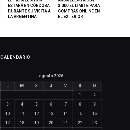
ESTARÁ EN CÓRDOBA
3.000 EL LÍMITE PARA
DURANTE SU VISITA A
COMPRAS ONLINE EN
LA ARGENTINA
EL EXTERIOR
CALENDARIO
agosto 2026
L
M
X
J
V
S
D
1
2
3
4
5
6
7
8
9
10
11
12
13
14
15
16
17
18
19
20
21
22
23