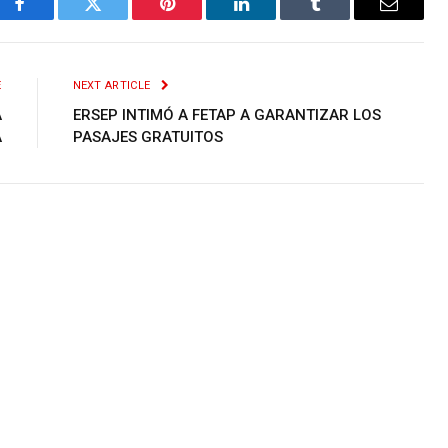
Facebook
Twitter
Pinterest
LinkedIn
Tumblr
Email
E
NEXT ARTICLE
A
ERSEP INTIMÓ A FETAP A GARANTIZAR LOS
A
PASAJES GRATUITOS