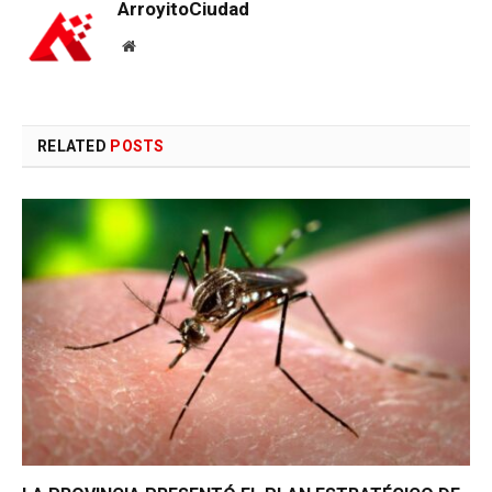
ArroyitoCiudad
Website
RELATED
POSTS