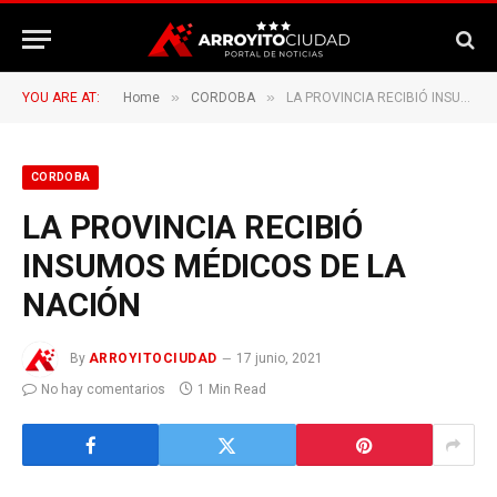
»
»
YOU ARE AT:
Home
CORDOBA
LA PROVINCIA RECIBIÓ INSUMOS MÉDICOS DE LA NACIÓN
CORDOBA
LA PROVINCIA RECIBIÓ
INSUMOS MÉDICOS DE LA
NACIÓN
By
ARROYITOCIUDAD
17 junio, 2021
No hay comentarios
1 Min Read