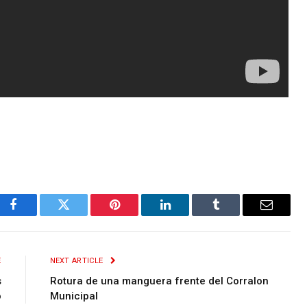
Facebook
Twitter
Pinterest
LinkedIn
Tumblr
Email
E
NEXT ARTICLE
s
Rotura de una manguera frente del Corralon
o
Municipal