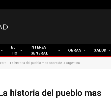
EL
INTERES
OBRAS
SALUD
TIO
GENERAL
stero – La historia del pueblo mas pobre de la Argentina
La historia del pueblo mas