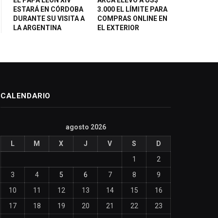
ESTARÁ EN CÓRDOBA
3.000 EL LÍMITE PARA
DURANTE SU VISITA A
COMPRAS ONLINE EN
LA ARGENTINA
EL EXTERIOR
CALENDARIO
agosto 2026
L
M
X
J
V
S
D
1
2
3
4
5
6
7
8
9
10
11
12
13
14
15
16
17
18
19
20
21
22
23