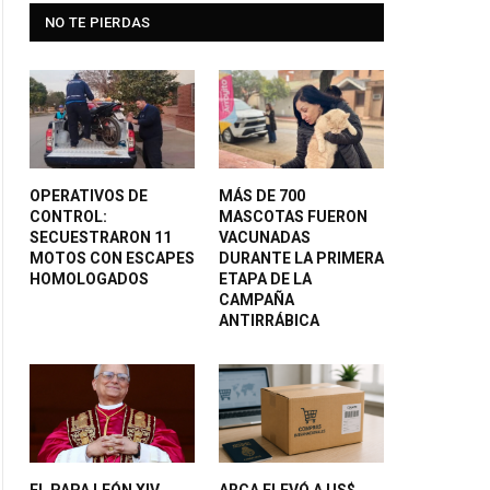
NO TE PIERDAS
OPERATIVOS DE
MÁS DE 700
CONTROL:
MASCOTAS FUERON
SECUESTRARON 11
VACUNADAS
MOTOS CON ESCAPES
DURANTE LA PRIMERA
HOMOLOGADOS
ETAPA DE LA
CAMPAÑA
ANTIRRÁBICA
EL PAPA LEÓN XIV
ARCA ELEVÓ A US$