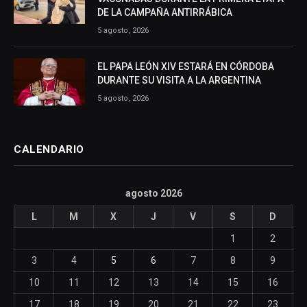
DE LA CAMPAÑA ANTIRRÁBICA
5 agosto, 2026
EL PAPA LEÓN XIV ESTARÁ EN CÓRDOBA
DURANTE SU VISITA A LA ARGENTINA
5 agosto, 2026
CALENDARIO
agosto 2026
L
M
X
J
V
S
D
1
2
3
4
5
6
7
8
9
10
11
12
13
14
15
16
17
18
19
20
21
22
23