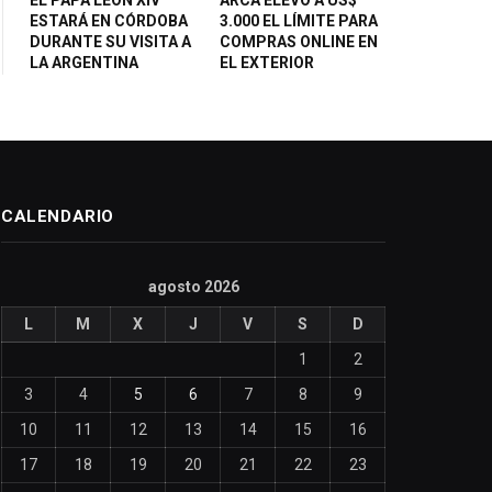
ESTARÁ EN CÓRDOBA
3.000 EL LÍMITE PARA
DURANTE SU VISITA A
COMPRAS ONLINE EN
LA ARGENTINA
EL EXTERIOR
CALENDARIO
agosto 2026
L
M
X
J
V
S
D
1
2
3
4
5
6
7
8
9
10
11
12
13
14
15
16
17
18
19
20
21
22
23