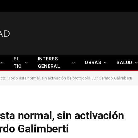
EL
INTERES
OBRAS
SALUD
TIO
GENERAL
co: ¨Todo esta normal, sin activación de protocolo¨, Dr Gerardo Galimberti
sta normal, sin activación
ardo Galimberti