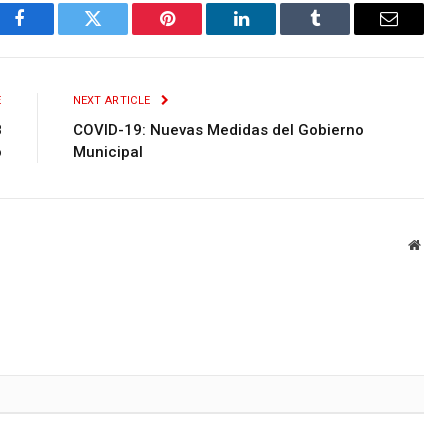
Facebook
Twitter
Pinterest
LinkedIn
Tumblr
Email
E
NEXT ARTICLE
8
COVID-19: Nuevas Medidas del Gobierno
o
Municipal
Webs